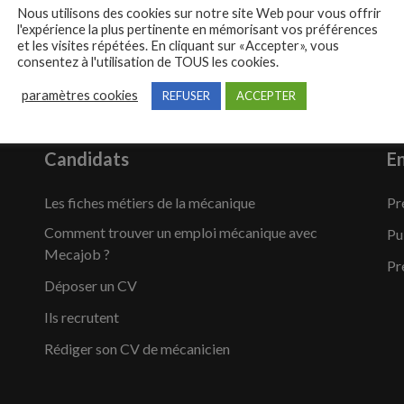
Nous utilisons des cookies sur notre site Web pour vous offrir
l'expérience la plus pertinente en mémorisant vos préférences
et les visites répétées. En cliquant sur «Accepter», vous
consentez à l'utilisation de TOUS les cookies.
paramètres cookies
REFUSER
ACCEPTER
Candidats
En
Les fiches métiers de la mécanique
Pr
Comment trouver un emploi mécanique avec
Pu
Mecajob ?
Pr
Déposer un CV
Ils recrutent
Rédiger son CV de mécanicien