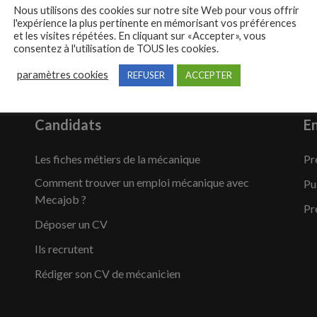
Nous utilisons des cookies sur notre site Web pour vous offrir
l'expérience la plus pertinente en mémorisant vos préférences
et les visites répétées. En cliquant sur «Accepter», vous
consentez à l'utilisation de TOUS les cookies.
paramètres cookies
REFUSER
ACCEPTER
Candidats
En
Les fiches métiers de la mécanique
Pr
Comment trouver un emploi mécanique avec
Pu
Mecajob ?
Pr
Déposer un CV
Ils recrutent
Rédiger son CV de mécanicien