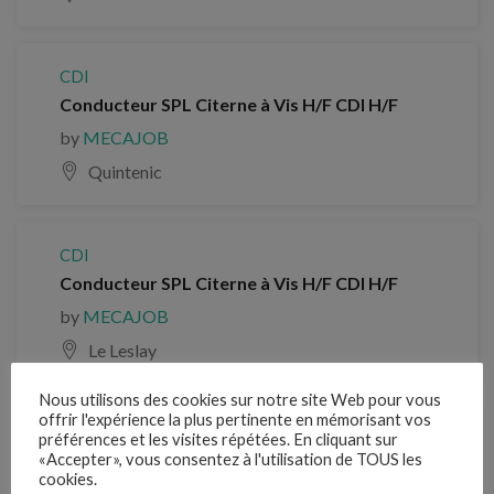
CDI
Conducteur SPL Citerne à Vis H/F CDI H/F
by
MECAJOB
Quintenic
CDI
Conducteur SPL Citerne à Vis H/F CDI H/F
by
MECAJOB
Le Leslay
Nous utilisons des cookies sur notre site Web pour vous
offrir l'expérience la plus pertinente en mémorisant vos
Chauffeur PL (H/F)
préférences et les visites répétées. En cliquant sur
«Accepter», vous consentez à l'utilisation de TOUS les
by
MECAJOB
cookies.