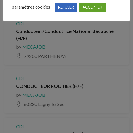
Brezolles
paramètres cookies
REFUSER
ACCEPTER
CDI
Conducteur/Conductrice National découché
(H/F)
by
MECAJOB
79200 PARTHENAY
CDI
CONDUCTEUR ROUTIER (H/F)
by
MECAJOB
60330 Lagny-le-Sec
CDI