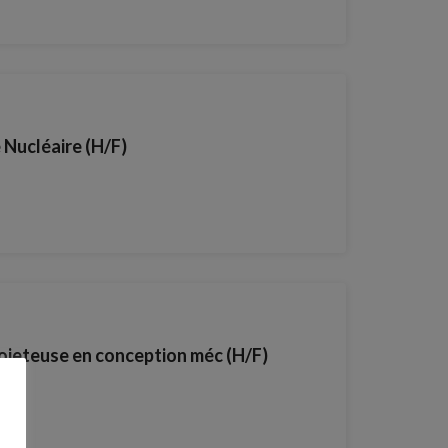
Nucléaire (H/F)
ojeteuse en conception méc (H/F)