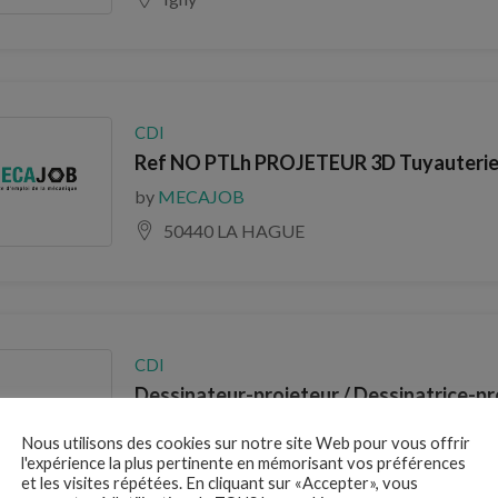
CDI
Ref NO PTLh PROJETEUR 3D Tuyauterie 
by
MECAJOB
50440 LA HAGUE
CDI
Dessinateur-projeteur / Dessinatrice-pr
by
MECAJOB
Nous utilisons des cookies sur notre site Web pour vous offrir
44600 Saint-Nazaire
l'expérience la plus pertinente en mémorisant vos préférences
et les visites répétées. En cliquant sur «Accepter», vous