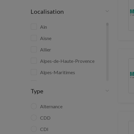
Localisation
Ain
Aisne
Allier
Alpes-de-Haute-Provence
Alpes-Maritimes
Ardèche
Type
Ardennes
Ariège
Alternance
Aube
CDD
Aude
CDI