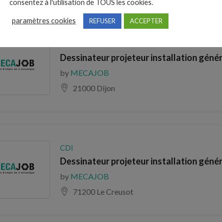
consentez à l'utilisation de TOUS les cookies.
paramètres cookies
REFUSER
ACCEPTER
CDI
Dessinateur projeteur installation génér
by
MECAJOB
21000 Dijon
CDI
Dessinateur projeteur installation génér
by
MECAJOB
71200 Le Creusot