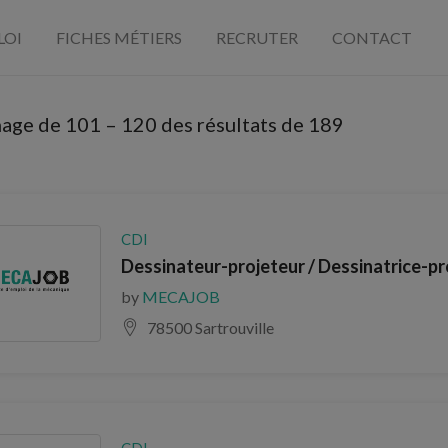
LOI
FICHES MÉTIERS
RECRUTER
CONTACT
hage de
101
–
120
des résultats de 189
CDI
Dessinateur-projeteur / Dessinatrice-pro
by
MECAJOB
78500 Sartrouville