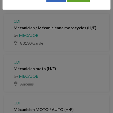
13080 Aix-en-Provence
CDI
Mécanicien / Mécanicienne motocycles (H/F)
by
MECAJOB
83130 Garde
CDI
Mécanicien moto (H/F)
by
MECAJOB
Ancenis
CDI
Mécanicien MOTO / AUTO (H/F)