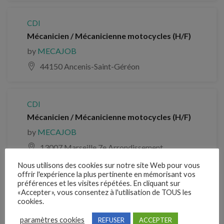
CDI
Mécanicien / Mécanicienne motocycles (H/F)
by
MECAJOB
44150 Ancenis-Saint-Géréon
CDI
Mécanicien / Mécanicienne motocycles (H/F)
by
MECAJOB
13007 Marseille 7e Arrondissement
Nous utilisons des cookies sur notre site Web pour vous
offrir l'expérience la plus pertinente en mémorisant vos
préférences et les visites répétées. En cliquant sur
CDI
«Accepter», vous consentez à l'utilisation de TOUS les
Mécanicien / Mécanicienne motocycles (H/F)
cookies.
by
MECAJOB
paramètres cookies
REFUSER
ACCEPTER