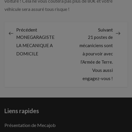
voiture ! Cela ne vous coûtera pas plus de 80€ et votre
véhicule sera assuré tous risque !
Précédent
Suivant
MONEGARAGISTE.FR
21 postes de
LA MECANIQUE A
mécaniciens sont
DOMICILE
à pourvoir avec
l’Armée de Terre.
Vous aussi
engagez-vous !
Liens rapides
Présentation de Mecajob