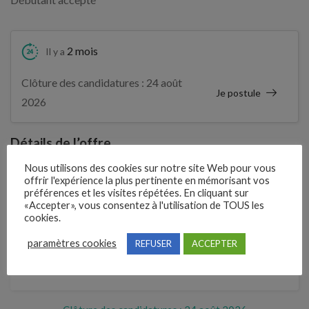
2 mois
Il y a
Clôture des candidatures : 24 août
Je postule
2026
Détails de l’offre
Nous utilisons des cookies sur notre site Web pour vous
offrir l'expérience la plus pertinente en mémorisant vos
Entreprise qui propose l'emploi
préférences et les visites répétées. En cliquant sur
«Accepter», vous consentez à l'utilisation de TOUS les
4M PRO FERMETURES
cookies.
paramètres cookies
REFUSER
ACCEPTER
Référence
210HNRQ