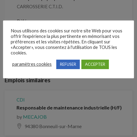
CARROSSERIE C.T.I.D.
Référence
211NKSJ
Nous utilisons des cookies sur notre site Web pour vous
offrir l'expérience la plus pertinente en mémorisant vos
préférences et les visites répétées. En cliquant sur
«Accepter», vous consentez à l'utilisation de TOUS les
Clôture des candidatures : 21 septembre 2026
cookies.
Je postule
paramètres cookies
REFUSER
ACCEPTER
Emplois similaires
CDI
Responsable de maintenance industrielle (H/F)
by
MECAJOB
94380 Bonneuil-sur-Marne