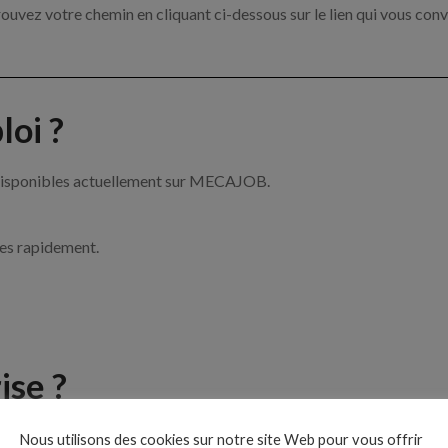
ouvez votre chemin en cliquant ci-dessous sur le lien qui vous conv
oi ?
 disponibles actuellement sur MECAJOB.
ces rapidement.
ise ?
e de la mécanique par exemple un mécanicien, un chef d’atelier ou 
Nous utilisons des cookies sur notre site Web pour vous offrir