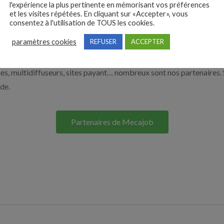
l'expérience la plus pertinente en mémorisant vos préférences
à recruter en cliquant sur le bouton ci-dessous.
et les visites répétées. En cliquant sur «Accepter», vous
consentez à l'utilisation de TOUS les cookies.
paramètres cookies
REFUSER
ACCEPTER
Nos solutions entreprises
s, multidiffuseurs, sites payant… nombreux sont nos partenaires. 
ide.
Partenaires de Mecajob