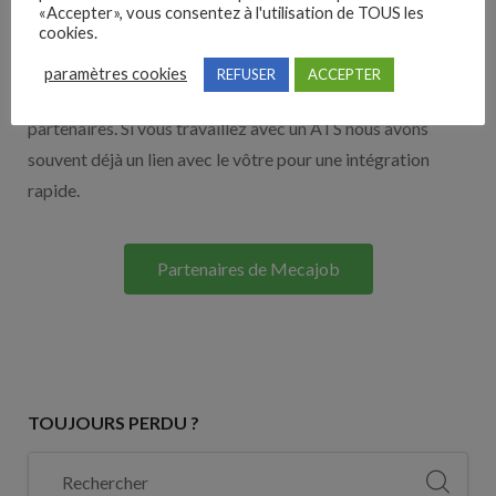
Nos solutions entreprises
«Accepter», vous consentez à l'utilisation de TOUS les
cookies.
Découvrez nos partenaires ! Moteurs de recherches,
paramètres cookies
REFUSER
ACCEPTER
multidiffuseurs, sites payant… nombreux sont nos
partenaires. Si vous travaillez avec un ATS nous avons
souvent déjà un lien avec le vôtre pour une intégration
rapide.
Partenaires de Mecajob
TOUJOURS PERDU ?