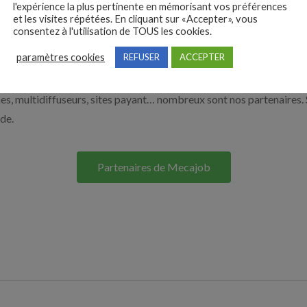
l'expérience la plus pertinente en mémorisant vos préférences
à recruter en cliquant sur le bouton ci-dessous.
et les visites répétées. En cliquant sur «Accepter», vous
consentez à l'utilisation de TOUS les cookies.
paramètres cookies
REFUSER
ACCEPTER
Nos solutions entreprises
s, multidiffuseurs, sites payant… nombreux sont nos partenaires. 
ide.
Partenaires de Mecajob