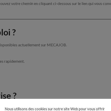
ouvez votre chemin en cliquant ci-dessous sur le lien qui vous conv
oi ?
 disponibles actuellement sur MECAJOB.
ces rapidement.
ise ?
e de la mécanique par exemple un mécanicien, un chef d’atelier ou 
Nous utilisons des cookies sur notre site Web pour vous offrir