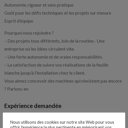
Autonomie, rigueur et sens pratique
Goût pour les défis techniques et les projets sur mesure
Esprit d’équipe
Pourquoi nous rejoindre ?
– Des projets tous différents, loin de la routine.- Une
entreprise où les idées circulent vite.
– Une forte autonomie et de vraies responsabilités.
– La satisfaction de suivre vos réalisations de la feuille
blanche jusqu’à l’installation chez le client.
Vous aimez concevoir des machines qui n’existent pas encore
? Parlons-en
Expérience demandée
1 An(s) - conception machines sur Solidworks
Nous utilisons des cookies sur notre site Web pour vous
offrir l'expérience la plus pertinente en mémorisant vos