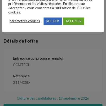
préférences et les visites répétées. En cliquant sur
«Accepter», vous consentez à l'utilisation de TOUS les
2 semaines
Il y a
cookies.
Clôture des candidatures : 19
paramètres cookies
REFUSER
ACCEPTER
Je postule
septembre 2026
Détails de l’offre
Entreprise qui propose l'emploi
CCMTECH
Référence
211MCSD
Clôture des candidatures : 19 septembre 2026