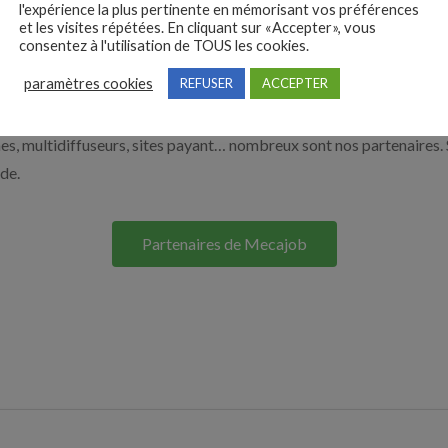
l'expérience la plus pertinente en mémorisant vos préférences
à recruter en cliquant sur le bouton ci-dessous.
et les visites répétées. En cliquant sur «Accepter», vous
consentez à l'utilisation de TOUS les cookies.
paramètres cookies
REFUSER
ACCEPTER
Nos solutions entreprises
s, multidiffuseurs, sites payant… nombreux sont nos partenaires. 
ide.
Partenaires de Mecajob