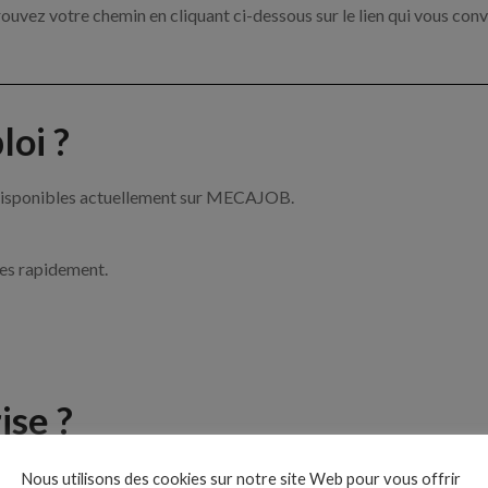
ouvez votre chemin en cliquant ci-dessous sur le lien qui vous conv
oi ?
 disponibles actuellement sur MECAJOB.
ces rapidement.
ise ?
e de la mécanique par exemple un mécanicien, un chef d’atelier ou 
Nous utilisons des cookies sur notre site Web pour vous offrir