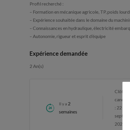
Profil recherché :
– Formation en mécanique agricole, TP, poids lourd
– Expérience souhaitée dans le domaine du machin
– Connaissances en hydraulique, électricité embarq
– Autonomie, rigueur et esprit d’équipe
Expérience demandée
2 An(s)
Clôture
candida
2
Il y a
: 22
semaines
septem
2026