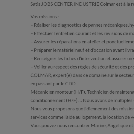
Satis JOBS CENTER INDUSTRIE Colmar est à la rec
Vos missions :
– Réaliser les diagnostics de pannes mécaniques, hy
– Effectuer l’entretien courant et les révisions de m
– Assurer les réparations en atelier et ponctuellem
– Préparer le matériel neuf et d’occasion avant livr
– Renseigner les fiches d’intervention et assurer un
– Veiller au respect des règles de sécurité et d
COLMAR, expert(e) dans ce domaine sur le secteur 
en passant par le CDD.
Mécanicien monteur (H/F), Technicien de maintena
conditionnement (H/F),… Nous avons de multiples 
Nous vous proposons quotidiennement des mission
services comme l’aide au logement, la location de vo
Vous pouvez nous rencontrer Marine, Angélique et A