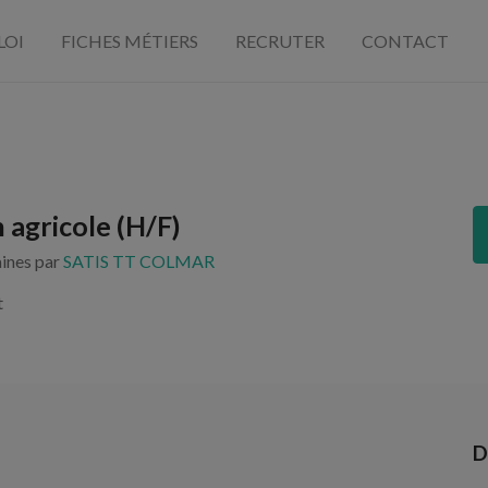
LOI
FICHES MÉTIERS
RECRUTER
CONTACT
 agricole (H/F)
aines par
SATIS TT COLMAR
t
D