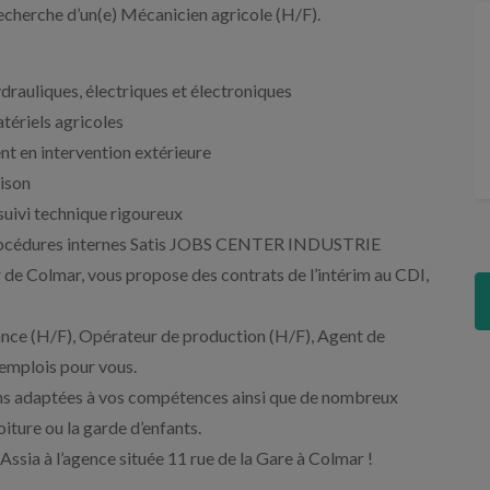
herche d’un(e) Mécanicien agricole (H/F).
drauliques, électriques et électroniques
atériels agricoles
ent en intervention extérieure
aison
 suivi technique rigoureux
es procédures internes Satis JOBS CENTER INDUSTRIE
de Colmar, vous propose des contrats de l’intérim au CDI,
nce (H/F), Opérateur de production (H/F), Agent de
emplois pour vous.
s adaptées à vos compétences ainsi que de nombreux
iture ou la garde d’enfants.
ssia à l’agence située 11 rue de la Gare à Colmar !