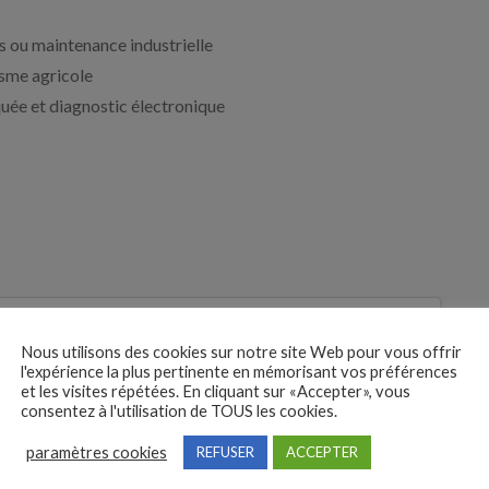
s ou maintenance industrielle
isme agricole
uée et diagnostic électronique
 des
Nous utilisons des cookies sur notre site Web pour vous offrir
l'expérience la plus pertinente en mémorisant vos préférences
tures
et les visites répétées. En cliquant sur «Accepter», vous
Je postule
consentez à l'utilisation de TOUS les cookies.
bre
paramètres cookies
REFUSER
ACCEPTER