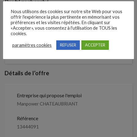
Profil recherché
Nous utilisons des cookies sur notre site Web pour vous
Mécanicien automobile (H/F)
offrir l'expérience la plus pertinente en mémorisant vos
préférences et les visites répétées. En cliquant sur
«Accepter», vous consentez à l'utilisation de TOUS les
cookies.
1 mois
Il y a
paramètres cookies
REFUSER
ACCEPTER
Clôture des candidatures : 30 janvier
Je postule
2027
Détails de l’offre
Entreprise qui propose l'emploi
Manpower CHATEAUBRIANT
Référence
13444091