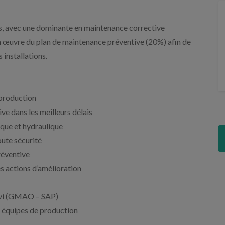
s, avec une dominante en maintenance corrective
n œuvre du plan de maintenance préventive (20%) afin de
s installations.
 production
ve dans les meilleurs délais
ique et hydraulique
oute sécurité
réventive
es actions d’amélioration
suivi (GMAO – SAP)
 équipes de production