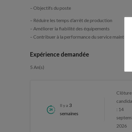
– Objectifs du poste
– Réduire les temps d’arrêt de production
– Améliorer la fiabilité des équipements
– Contribuer à la performance du service maintena
Expérience demandée
5 An(s)
Clôture
candida
3
Il y a
: 14
semaines
septem
2026