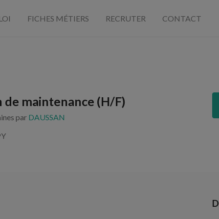
LOI
FICHES MÉTIERS
RECRUTER
CONTACT
 de maintenance (H/F)
aines par
DAUSSAN
PY
D