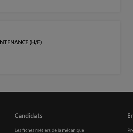
NTENANCE (H/F)
Candidats
En
Les fiches métiers de la mécanique
Pr