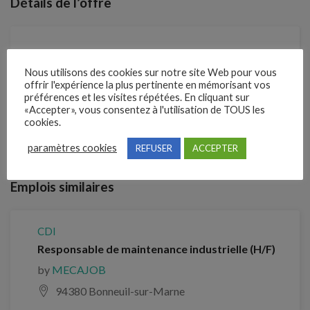
Détails de l’offre
Référence
211MDZW
Nous utilisons des cookies sur notre site Web pour vous
offrir l'expérience la plus pertinente en mémorisant vos
préférences et les visites répétées. En cliquant sur
«Accepter», vous consentez à l'utilisation de TOUS les
Clôture des candidatures : 19 septembre 2026
cookies.
paramètres cookies
REFUSER
ACCEPTER
Je postule
Emplois similaires
CDI
Responsable de maintenance industrielle (H/F)
by
MECAJOB
94380 Bonneuil-sur-Marne