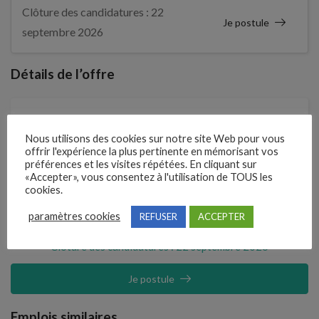
Clôture des candidatures : 22
Je postule
septembre 2026
Détails de l’offre
Entreprise qui propose l'emploi
Nous utilisons des cookies sur notre site Web pour vous
METIER INTERIM ET CDI MONTAIGU
offrir l'expérience la plus pertinente en mémorisant vos
préférences et les visites répétées. En cliquant sur
«Accepter», vous consentez à l'utilisation de TOUS les
Référence
cookies.
5402178
paramètres cookies
REFUSER
ACCEPTER
Clôture des candidatures : 22 septembre 2026
Je postule
Emplois similaires