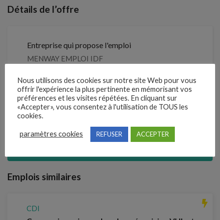
Détails de l’offre
Entreprise qui propose l'emploi
MENWAY EMPLOI IDF
Nous utilisons des cookies sur notre site Web pour vous
Référence
offrir l'expérience la plus pertinente en mémorisant vos
211FZDX
préférences et les visites répétées. En cliquant sur
«Accepter», vous consentez à l'utilisation de TOUS les
cookies.
Clôture des candidatures : 14 septembre 2026
paramètres cookies
REFUSER
ACCEPTER
Je postule
Emplois similaires
CDI