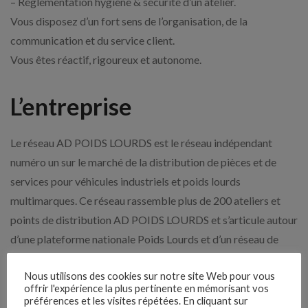
– Réglementation hygiène & sécurité d’un atelier.
Vous disposez d’un fort sens de l’organisation, de la
communication et du service client.
Vous êtes réactif, rigoureux et autonome.
L’entreprise
Le réseau AD POIDS LOURDS est le réseau indépendant
numéro un sur le marché de la distribution de pièces et de
services pour véhicules industriels et poids lourds
multimarques. Ce réseau rassemble plus de 200 ateliers et
points de distribution AD POIDS LOURDS et s’articule autour
d’une plateforme nationale Poids Lourds et d’un réseau de
plateformes régionales permettant de répondre aux besoins
Nous utilisons des cookies sur notre site Web pour vous
de ses clients. Il regroupe 1000 collaborateurs au travers de 9
offrir l'expérience la plus pertinente en mémorisant vos
enseignes.
préférences et les visites répétées. En cliquant sur