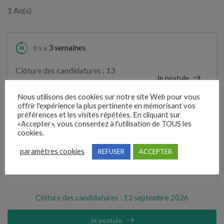
1 An(s)
3 semaines
Il y a
Clôture des candidatures : 13
Je postule
septembre 2026
Nous utilisons des cookies sur notre site Web pour vous
offrir l'expérience la plus pertinente en mémorisant vos
Détails de l’offre
préférences et les visites répétées. En cliquant sur
«Accepter», vous consentez à l'utilisation de TOUS les
cookies.
Référence
paramètres cookies
REFUSER
ACCEPTER
211FLBF
Clôture des candidatures : 13 septembre 2026
Je postule