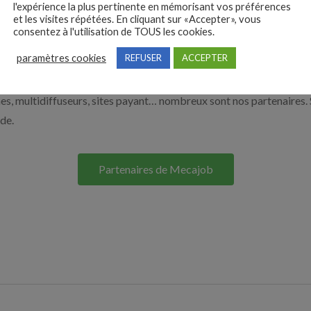
l'expérience la plus pertinente en mémorisant vos préférences
à recruter en cliquant sur le bouton ci-dessous.
et les visites répétées. En cliquant sur «Accepter», vous
consentez à l'utilisation de TOUS les cookies.
paramètres cookies
REFUSER
ACCEPTER
Nos solutions entreprises
s, multidiffuseurs, sites payant… nombreux sont nos partenaires. 
ide.
Partenaires de Mecajob