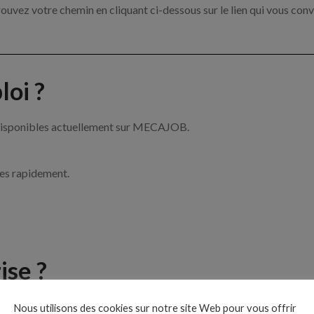
ouvez votre chemin en cliquant ci-dessous sur le lien qui vous conv
oi ?
 disponibles actuellement sur MECAJOB.
ces rapidement.
ise ?
e de la mécanique par exemple un mécanicien, un chef d’atelier ou 
Nous utilisons des cookies sur notre site Web pour vous offrir