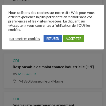
208JBWJ
Nous utilisons des cookies sur notre site Web pour vous
offrir l'expérience la plus pertinente en mémorisant vos
préférences et les visites répétées. En cliquant sur
Clôture des candidatures : 6 septembre 2026
«Accepter», vous consentez à l'utilisation de TOUS les
cookies.
Je postule
paramètres cookies
REFUSER
ACCEPTER
Emplois similaires
CDI
Responsable de maintenance industrielle (H/F)
by
MECAJOB
94380 Bonneuil-sur-Marne
CDI
Spécialiste maintenance armement