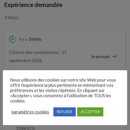
Expérience demandée
3 An(s)
3 mois
Il y a
Clôture des candidatures : 15
Je postule
septembre 2026
Détails de l’offre
Nous utilisons des cookies sur notre site Web pour vous
offrir l'expérience la plus pertinente en mémorisant vos
préférences et les visites répétées. En cliquant sur
«Accepter», vous consentez à l'utilisation de TOUS les
Entreprise qui propose l'emploi
cookies.
ROADY
paramètres cookies
REFUSER
ACCEPTER
Référence
208KXQL