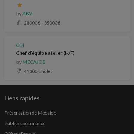
by
ABVI
28000
€ -
35000
€
CDI
Chef d’équipe atelier (H/F)
by
MECAJOB
49300 Cholet
Liens rapides
Présentation de Mecajob
Publier une annonce
Offres d’emploi