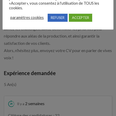
«Accepter», vous consentez à l'utilisation de TOUS les
votre équipe.
cookies.
Votre esprit d’équipe, votre relationnel et votre écoute seront
paramètres cookies
REFUSER
ACCEPTER
de précieux atouts pour relever vos défis quotidiens. Vous
aimez les challenges, savez déterminer les priorités pour
répondre aux aléas de la production, et ainsi garantir la
satisfaction de vos clients.
Alors, n’hésitez plus, envoyez votre CV pour en parler de vives
voix !
Expérience demandée
5 An(s)
2 semaines
Il y a
Clôture des candidatures : 22