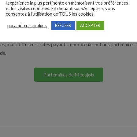
l'expérience la plus pertinente en mémorisant vos préférences
à recruter en cliquant sur le bouton ci-dessous.
et les visites répétées. En cliquant sur «Accepter», vous
consentez à l'utilisation de TOUS les cookies.
paramètres cookies
REFUSER
ACCEPTER
Nos solutions entreprises
s, multidiffuseurs, sites payant… nombreux sont nos partenaires. 
ide.
Partenaires de Mecajob