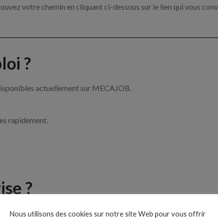
ouvez votre chemin en cliquant ci-dessous sur le lien qui vous conv
oi ?
 disponibles actuellement sur MECAJOB.
ces rapidement.
ise ?
e de la mécanique par exemple un mécanicien, un chef d’atelier ou 
Nous utilisons des cookies sur notre site Web pour vous offrir