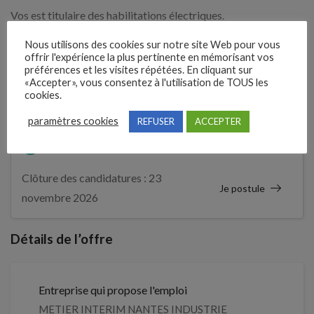
Vos est titulaire des habilitations électriques.
Vous possédez des connaissances en mécanique, électricité,
Nous utilisons des cookies sur notre site Web pour vous
automatisme et programmation ?
offrir l'expérience la plus pertinente en mémorisant vos
préférences et les visites répétées. En cliquant sur
«Accepter», vous consentez à l'utilisation de TOUS les
N'hésitez pas à postuler !
cookies.
paramètres cookies
REFUSER
ACCEPTER
4 mois
Il y a
Clôture des candidatures : 23
Je postule
novembre 2026
Détails de l’offre
Entreprise qui propose l'emploi
METIER INTERIM NANTES INDUSTRIE