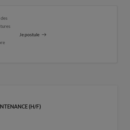
 des
tures
Je postule
re
NTENANCE (H/F)