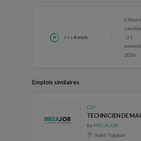
Clôture
candida
4 mois
: 23
Il y a
novemb
2026
Emplois similaires
CDI
TECHNICIEN DE MAI
by
MECAJOB
Saint-Tugdual