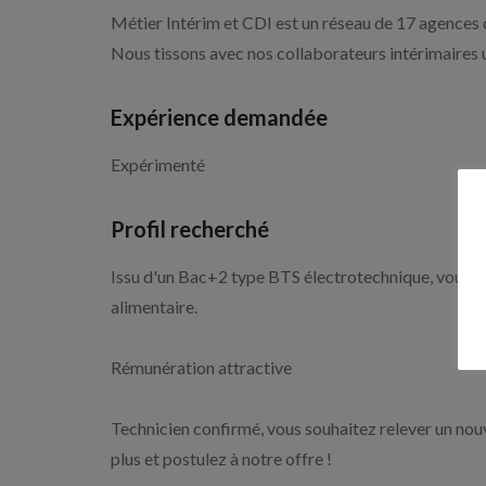
Métier Intérim et CDI est un réseau de 17 agences d
Nous tissons avec nos collaborateurs intérimaires un
Expérience demandée
Expérimenté
Profil recherché
Issu d'un Bac+2 type BTS électrotechnique, vous ju
alimentaire.
Rémunération attractive
Technicien confirmé, vous souhaitez relever un nouv
plus et postulez à notre offre !