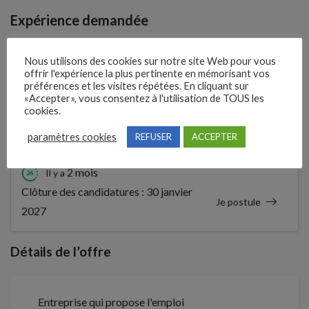
Expérience demandée
Expérimenté
Nous utilisons des cookies sur notre site Web pour vous
offrir l'expérience la plus pertinente en mémorisant vos
préférences et les visites répétées. En cliquant sur
Profil recherché
«Accepter», vous consentez à l'utilisation de TOUS les
cookies.
Technicien de maintenance (H/F)
paramètres cookies
REFUSER
ACCEPTER
2 mois
Il y a
Clôture des candidatures : 30 janvier
Je postule
2027
Détails de l’offre
Entreprise qui propose l'emploi