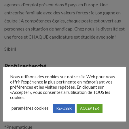
agences d’emploi présent dans 8 pays en Europe. Une
entreprise familiale avec des valeurs fortes : ici, on gagne en
équipe ! A compétences égales, chaque poste est ouvert aux
personnes en situation de handicap. Chez nous, la diversité est
une force et CHAQUE candidature est étudiée avec soin !
Sibiril
Profil recherché
Nous utilisons des cookies sur notre site Web pour vous
Vous êtes issu(e) d'une formation technique (maintenance
offrir l'expérience la plus pertinente en mémorisant vos
industrielle, électrotechnique, MELEC, MSPC, CRSA ou
préférences et les visites répétées. En cliquant sur
«Accepter», vous consentez à l'utilisation de TOUS les
équivalent) et vous possédez de bonnes connaissances en :
cookies.
*Mécanique
paramètres cookies
REFUSER
ACCEPTER
*Électricité
*Électrotechnique / Électronique
*Pneumatique