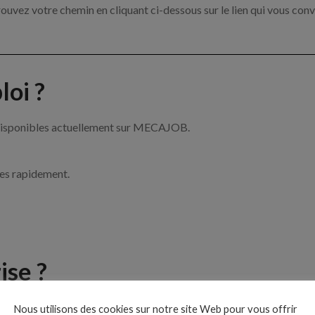
ouvez votre chemin en cliquant ci-dessous sur le lien qui vous conv
oi ?
 disponibles actuellement sur MECAJOB.
ces rapidement.
ise ?
e de la mécanique par exemple un mécanicien, un chef d’atelier ou 
Nous utilisons des cookies sur notre site Web pour vous offrir